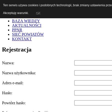
Ten serwis używa cookies i podobnych technologii, brak zmiany ustawienia prz
Akceptuję warunki.
OK
START
BAZA WIEDZY
AKTUALNOŚCI
PPNR
SIEĆ POWIATÓW
KONTAKT
Rejestracja
Nazwa:
Nazwa użytkownika:
Adres e-mail:
Hasło:
Powtórz hasło: