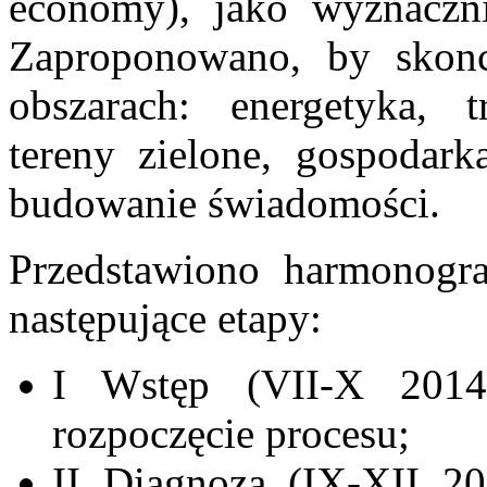
economy), jako wyznaczn
Zaproponowano, by skonc
obszarach: energetyka, tr
tereny zielone, gospodar
budowanie świadomości.
Przedstawiono harmonogra
następujące etapy:
I Wstęp (VII-X 2014
rozpoczęcie procesu;
II Diagnoza (IX-XII 20