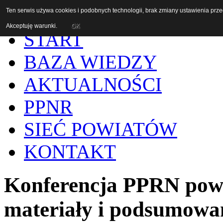
Ten serwis używa cookies i podobnych technologii, brak zmiany ustawienia prz
Akceptuję warunki.
OK
START
BAZA WIEDZY
AKTUALNOŚCI
PPNR
SIEĆ POWIATÓW
KONTAKT
Konferencja PPRN powi
materiały i podsumowa